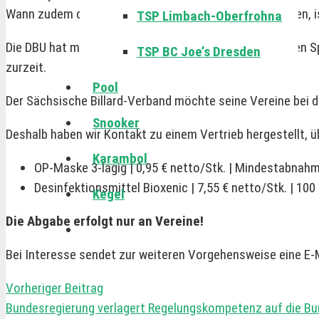
Wann zudem die Innensportstätten wieder öffnen dürfen, is
TSP Limbach-Oberfrohna
Die DBU hat mit der Konzeption zum Widereinstieg in den
TSP BC Joe’s Dresden
zurzeit.
Pool
Der Sächsische Billard-Verband möchte seine Vereine bei d
Snooker
Deshalb haben wir Kontakt zu einem Vertrieb hergestellt, 
Karambol
OP-Maske 3-lagig | 0,95 € netto/Stk. | Mindestabnahm
Desinfektionsmittel Bioxenic | 7,55 € netto/Stk. | 100
Kegel
Die Abgabe erfolgt nur an Vereine!
Bei Interesse sendet zur weiteren Vorgehensweise eine E-
Vorheriger Beitrag
Bundesregierung verlagert Regelungskompetenz auf die Bu