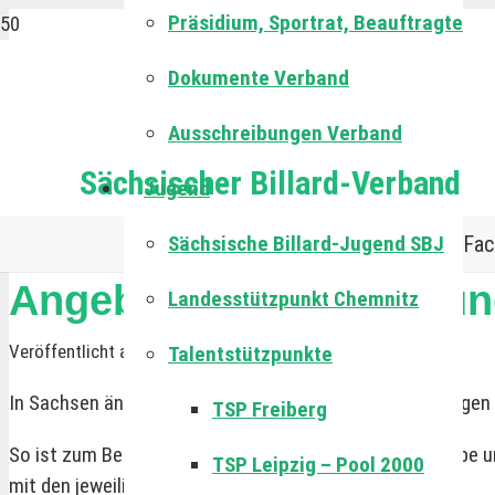
Präsidium, Sportrat, Beauftragte
Dokumente Verband
Ausschreibungen Verband
Sächsischer Billard-Verband
Jugend
Sächsische Billard-Jugend SBJ
Fac
Angebot zur Beschaffun
Landesstützpunkt Chemnitz
Veröffentlicht am:
8.05.20
Talentstützpunkte
In Sachsen ändern sich die Regelung bzgl. der Lockerungen 
TSP Freiberg
So ist zum Beispiel die Öffnung der Gastronomiebetriebe u
TSP Leipzig – Pool 2000
mit den jeweiligen Betreibern davon betroffen sein.