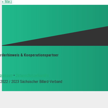
« März
rderhinweis & Kooperationspartner
pressum
•
Datenschutzerklärung
2022 / 2023 Sächsischer Billard-Verband