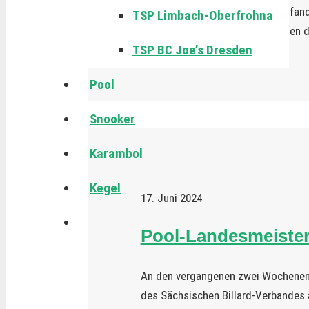
Am Sonntag, den 30. Juni 2024, fan
TSP Limbach-Oberfrohna
heißen 33°C in den Vereinsräumen 
TSP BC Joe’s Dresden
WEITERLESEN
Pool
Snooker
Karambol
Kegel
17. Juni 2024
Pool-Landesmeister
An den vergangenen zwei Wochenen
des Sächsischen Billard-Verbandes a