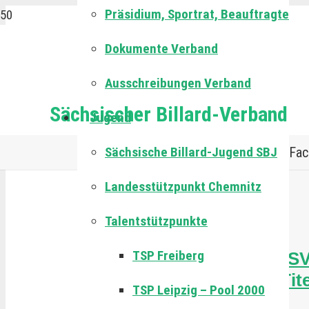
Präsidium, Sportrat, Beauftragte
Dokumente Verband
Ausschreibungen Verband
Sächsischer Billard-Verband
Jugend
Sächsische Billard-Jugend SBJ
Fac
Landesstützpunkt Chemnitz
Talentstützpunkte
3. Juli 2024
TSP Freiberg
Jens Hutnik vom S
sichert sich den Tite
TSP Leipzig – Pool 2000