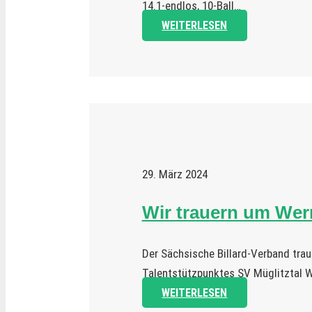
14.1-endlos, 10-Ball…
WEITERLESEN
29. März 2024
Wir trauern um We
Der Sächsische Billard-Verband trau
Talentstützpunktes SV Müglitztal 
WEITERLESEN