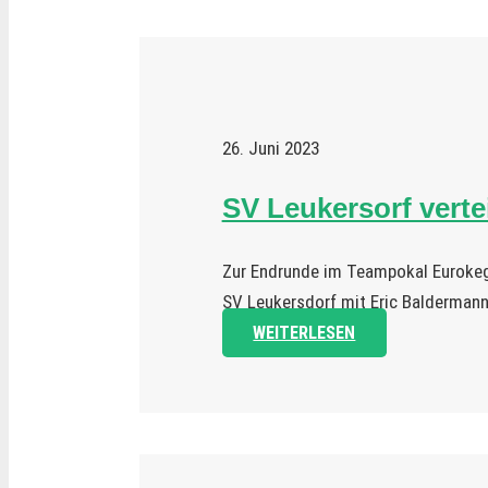
26. Juni 2023
SV Leukersorf vertei
Zur Endrunde im Teampokal Eurokege
SV Leukersdorf mit Eric Balderman
WEITERLESEN