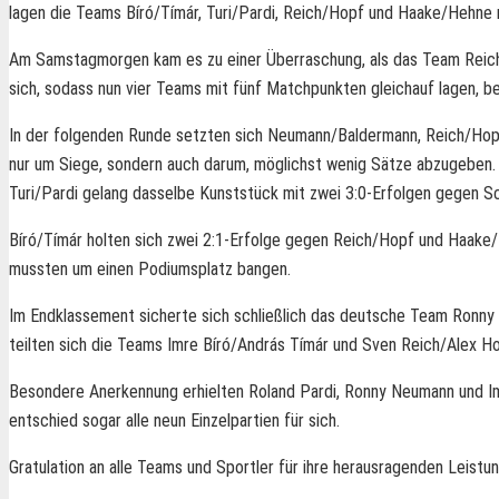
lagen die Teams Bíró/Tímár, Turi/Pardi, Reich/Hopf und Haake/Hehne 
Am Samstagmorgen kam es zu einer Überraschung, als das Team Reich
sich, sodass nun vier Teams mit fünf Matchpunkten gleichauf lagen, b
In der folgenden Runde setzten sich Neumann/Baldermann, Reich/Hopf 
nur um Siege, sondern auch darum, möglichst wenig Sätze abzugeben. N
Turi/Pardi gelang dasselbe Kunststück mit zwei 3:0-Erfolgen gegen S
Bíró/Tímár holten sich zwei 2:1-Erfolge gegen Reich/Hopf und Haake/
mussten um einen Podiumsplatz bangen.
Im Endklassement sicherte sich schließlich das deutsche Team Ronny 
teilten sich die Teams Imre Bíró/András Tímár und Sven Reich/Alex Ho
Besondere Anerkennung erhielten Roland Pardi, Ronny Neumann und Imre 
entschied sogar alle neun Einzelpartien für sich.
Gratulation an alle Teams und Sportler für ihre herausragenden Leist