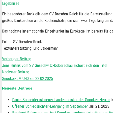
Ergebnisse
Ein besonderer Dank gilt dem SV Dresden-Reick für die Bereitstellung
großes Dankeschön an die Küchenchefin, die sich zwei Tage lang um d
Das nächste internationale Einzelturnier im Eurokegel ist bereits für 
Fotos: SV Dresden-Reick
Textunterstützung: Eric Baldermann
Vorheriger Beitrag
Jens Hutnik vom SV Gnaschwitz-Doberschau sichert sich den Titel
Nächster Beitrag
Snooker-LM Ü40 am 22.02.2025
Neueste Beiträge
Daniel Schneider ist neuer Landesmeister der Snooker-Herren
M
Offener Schiedsrichter-Lehrgang im September
Juli 21, 2025
Bernhard Schwarze gewinnt Snooker-Landesmeistertitel der He