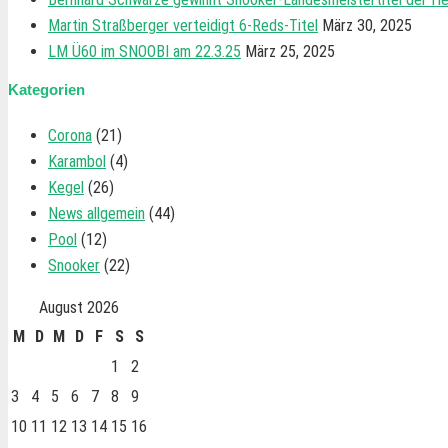
Martin Straßberger verteidigt 6-Reds-Titel
März 30, 2025
LM Ü60 im SNOOBI am 22.3.25
März 25, 2025
Kategorien
Corona
(21)
Karambol
(4)
Kegel
(26)
News allgemein
(44)
Pool
(12)
Snooker
(22)
August 2026
M
D
M
D
F
S
S
1
2
3
4
5
6
7
8
9
10
11
12
13
14
15
16