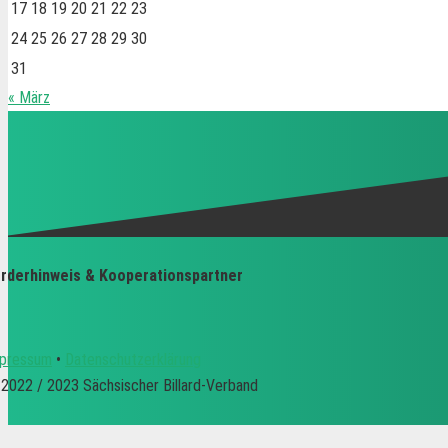
17
18
19
20
21
22
23
24
25
26
27
28
29
30
31
« März
rderhinweis & Kooperationspartner
pressum
•
Datenschutzerklärung
2022 / 2023 Sächsischer Billard-Verband