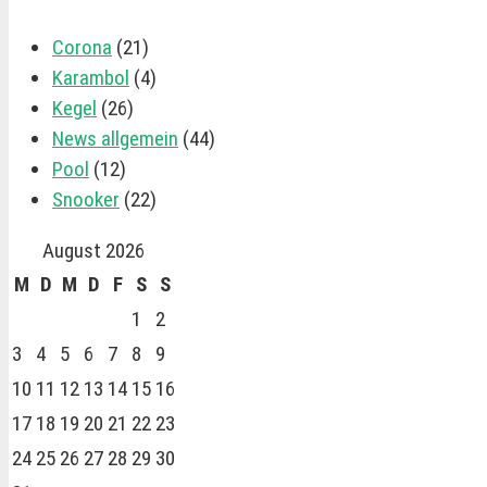
Corona
(21)
Karambol
(4)
Kegel
(26)
News allgemein
(44)
Pool
(12)
Snooker
(22)
August 2026
M
D
M
D
F
S
S
1
2
3
4
5
6
7
8
9
10
11
12
13
14
15
16
17
18
19
20
21
22
23
24
25
26
27
28
29
30