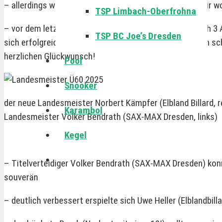
– allerdings wurde schon zur Halbzeit allen klar, dass wir 
TSP Limbach-Oberfrohna
– vor dem letzten Match (Beginn 23:30 Uhr) gab es noch 3 An
TSP BC Joe’s Dresden
sich erfolgreich durchgekämpft, die Glücksfee hatte ihn sc
herzlichen Glückwunsch!
Pool
Snooker
der neue Landesmeister Norbert Kämpfer (Elbland Billard, r
Karambol
Landesmeister Volker Bendrath (SAX-MAX Dresden, links)
Kegel
– Titelverteidiger Volker Bendrath (SAX-MAX Dresden) konn
souverän
– deutlich verbessert erspielte sich Uwe Heller (Elblandbil