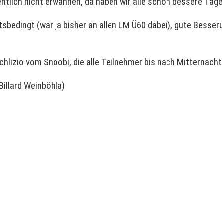
entlich nicht erwähnen, da haben wir alle schon bessere Tag
bedingt (war ja bisher an allen LM Ü60 dabei), gute Besseru
hlizio vom Snoobi, die alle Teilnehmer bis nach Mitternacht
Billard Weinböhla)