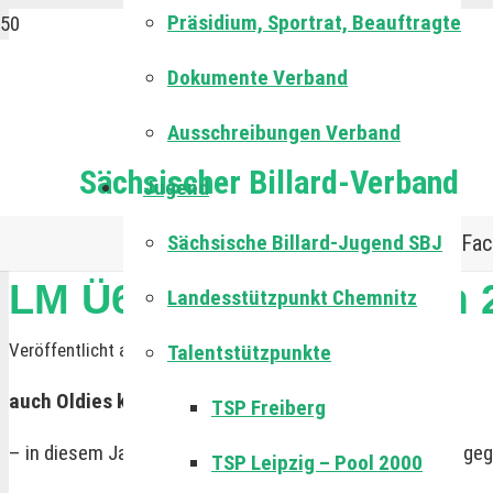
Präsidium, Sportrat, Beauftragte
Dokumente Verband
Ausschreibungen Verband
Sächsischer Billard-Verband
Jugend
Sächsische Billard-Jugend SBJ
Fac
LM Ü60 im SNOOBI am 2
Landesstützpunkt Chemnitz
Veröffentlicht am:
25.03.25
Talentstützpunkte
auch Oldies können bis 1 Uhr durchhalten
TSP Freiberg
– in diesem Jahr nur 7 Teilnehmer, da lag es nahe, jeder ge
TSP Leipzig – Pool 2000