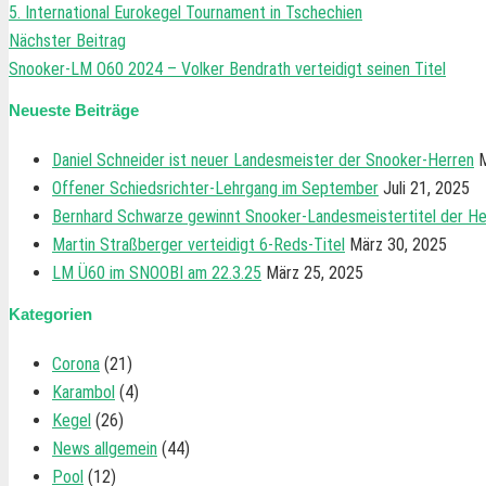
5. International Eurokegel Tournament in Tschechien
Nächster Beitrag
Snooker-LM O60 2024 – Volker Bendrath verteidigt seinen Titel
Neueste Beiträge
Daniel Schneider ist neuer Landesmeister der Snooker-Herren
M
Offener Schiedsrichter-Lehrgang im September
Juli 21, 2025
Bernhard Schwarze gewinnt Snooker-Landesmeistertitel der He
Martin Straßberger verteidigt 6-Reds-Titel
März 30, 2025
LM Ü60 im SNOOBI am 22.3.25
März 25, 2025
Kategorien
Corona
(21)
Karambol
(4)
Kegel
(26)
News allgemein
(44)
Pool
(12)