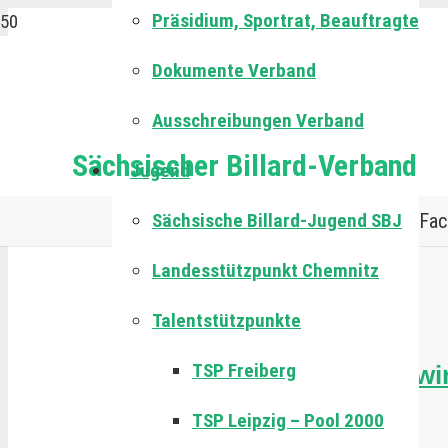
Präsidium, Sportrat, Beauftragte
Dokumente Verband
Ausschreibungen Verband
Sächsischer Billard-Verband
Jugend
Sächsische Billard-Jugend SBJ
Fac
Landesstützpunkt Chemnitz
Talentstützpunkte
24. April 2023
TSP Freiberg
Eric Baldermann wi
Eurokegel
TSP Leipzig – Pool 2000