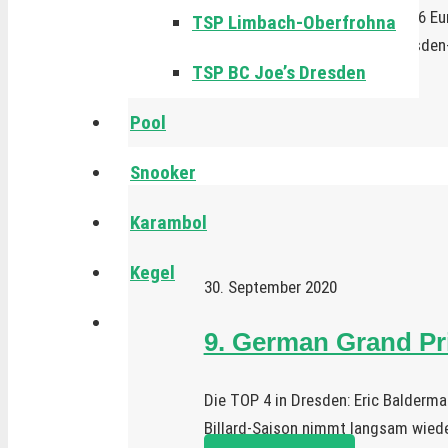
Am 15./16.04.2023 trafen sich 16 E
TSP Limbach-Oberfrohna
den Vereinsräumen des SV Dresden
TSP BC Joe’s Dresden
WEITERLESEN
Pool
Snooker
Karambol
Kegel
30. September 2020
9. German Grand Pr
Die TOP 4 in Dresden: Eric Balder
Billard-Saison nimmt langsam wied