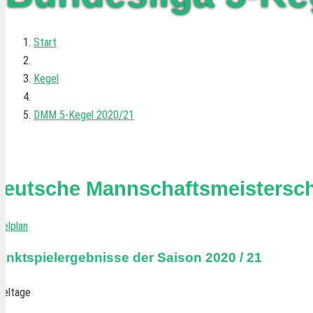
Start
Kegel
DMM 5-Kegel 2020/21
eutsche Mannschaftsmeistersch
ielplan
unktspielergebnisse der Saison 2020 / 21
ieltage