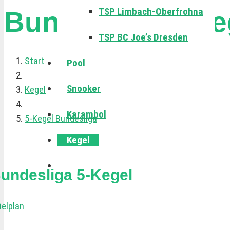
TSP Limbach-Oberfrohna
Bundesliga 5-Ke
TSP BC Joe’s Dresden
Start
Pool
Snooker
Kegel
Karambol
5-Kegel Bundesliga
Kegel
undesliga 5-Kegel
ielplan