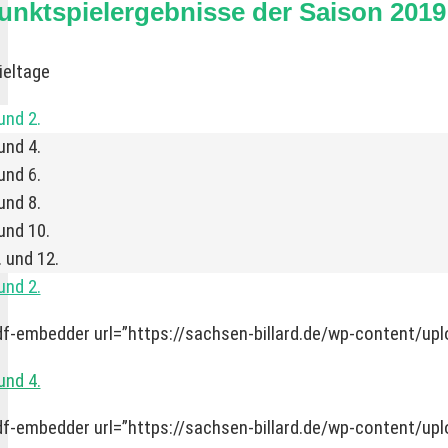
unktspielergebnisse der Saison 2019 
ieltage
und 2.
und 4.
und 6.
und 8.
 und 10.
. und 12.
und 2.
df-embedder url=”https://sachsen-billard.de/wp-content/up
und 4.
df-embedder url=”https://sachsen-billard.de/wp-content/up