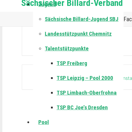
Sächsischer Billard-Verband
Jugend
Sächsische Billard-Jugend SBJ
Fac
Landesstützpunkt Chemnitz
Talentstützpunkte
TSP Freiberg
TSP Leipzig – Pool 2000
Die Veransta
TSP Limbach-Oberfrohna
TSP BC Joe’s Dresden
Pool