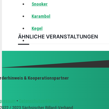
Snooker
Karambol
Kegel
ÄHNLICHE VERANSTALTUNGEN
rderhinweis & Kooperationspartner
pressum
•
Datenschutzerklärung
2022 / 2023 Sächsischer Billard-Verband