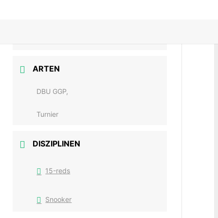
16. - 17. Dez. 2023
Vorbei!
ARTEN
DBU GGP,
Turnier
DISZIPLINEN
15-reds
Snooker