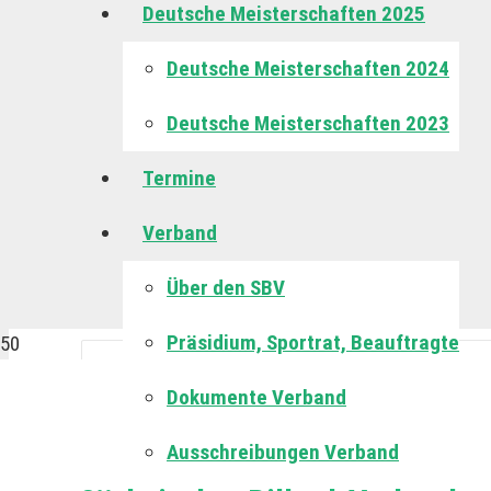
Deutsche Meisterschaften 2025
Deutsche Meisterschaften 2024
Deutsche Meisterschaften 2023
Termine
Verband
Über den SBV
Präsidium, Sportrat, Beauftragte
Home
Events
15-reds
Snooker
2. DBU Grand Prix Herre
Dokumente Verband
Ausschreibungen Verband
2. DBU Grand Prix Herre