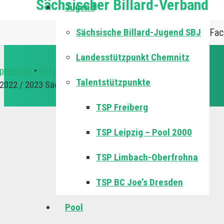
Sächsischer Billard-Verband
Jugend
rderhinweis & Kooperationspartner
Sächsische Billard-Jugend SBJ
Fac
Landesstützpunkt Chemnitz
pressum
•
Datenschutzerklärung
Talentstützpunkte
2022 / 2023 Sächsischer Billard-Verband
TSP Freiberg
TSP Leipzig – Pool 2000
TSP Limbach-Oberfrohna
TSP BC Joe’s Dresden
Pool