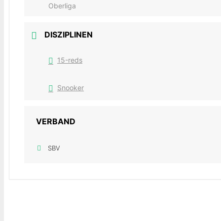
Oberliga
DISZIPLINEN
15-reds
Snooker
VERBAND
SBV