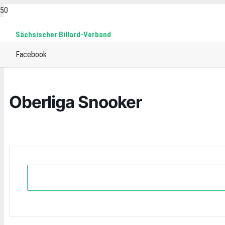
Sächsischer Billard-Verband
Home
Events
15-reds
Snooker
Oberliga Snooker
Facebook
Oberliga Snooker