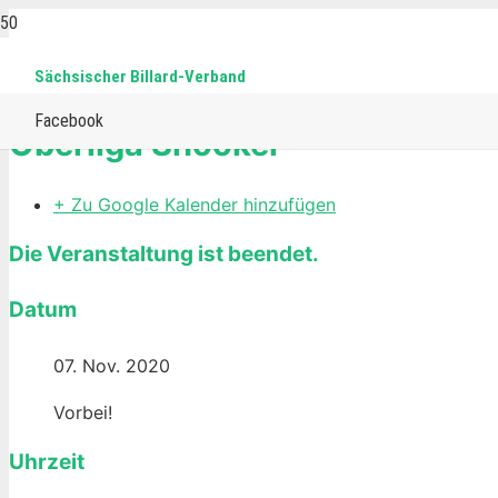
Sächsischer Billard-Verband
Home
Events
15-reds
Snooker
Oberliga Snooker
Facebook
Oberliga Snooker
+ Zu Google Kalender hinzufügen
Die Veranstaltung ist beendet.
Datum
07. Nov. 2020
Vorbei!
Uhrzeit