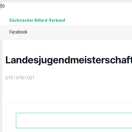
Sächsischer Billard-Verband
Home
Events
15-reds
Snooker
Landesjugendmeisterschaft Snoo
Facebook
Landesjugendmeisterschaf
U15 / U18 / U21