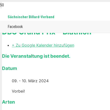
Sächsischer Billard-Verband
Home
Events
Biathlon
DBU Grand Prix – Biathlon
Facebook
DBU Grand Prix – Biathlon
+ Zu Google Kalender hinzufügen
Die Veranstaltung ist beendet.
Datum
09. - 10. März 2024
Vorbei!
Arten