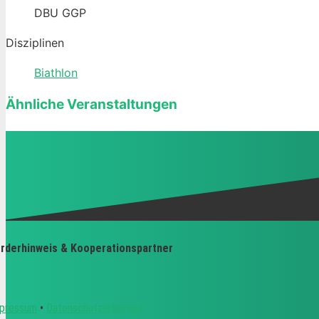
DBU GGP
Disziplinen
Biathlon
Ähnliche Veranstaltungen
rderhinweis & Kooperationspartner
pressum
•
Datenschutzerklärung