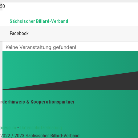
Sächsischer Billard-Verband
Biathlon
Facebook
Keine Veranstaltung gefunden!
rderhinweis & Kooperationspartner
pressum
•
Datenschutzerklärung
2022 / 2023 Sächsischer Billard-Verband