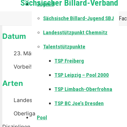
Sächsischer Billard-Verband
+ Zu Google Kalender hinzufügen
Jugend
Die Veranstaltung ist beendet.
Sächsische Billard-Jugend SBJ
Fac
Landesstützpunkt Chemnitz
Datum
Talentstützpunkte
23. März 2024
TSP Freiberg
Vorbei!
TSP Leipzig – Pool 2000
Arten
TSP Limbach-Oberfrohna
Landesliga,
TSP BC Joe’s Dresden
Oberliga
Pool
Disziplinen