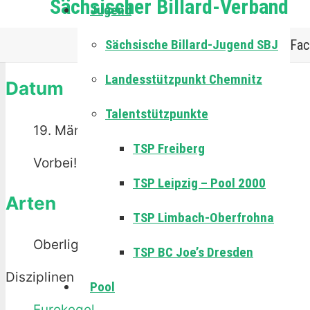
Sächsischer Billard-Verband
+ Zu Google Kalender hinzufügen
Jugend
Die Veranstaltung ist beendet.
Sächsische Billard-Jugend SBJ
Fac
Landesstützpunkt Chemnitz
Datum
Talentstützpunkte
19. März 2023
TSP Freiberg
Vorbei!
TSP Leipzig – Pool 2000
Arten
TSP Limbach-Oberfrohna
Oberliga
TSP BC Joe’s Dresden
Disziplinen
Pool
Eurokegel