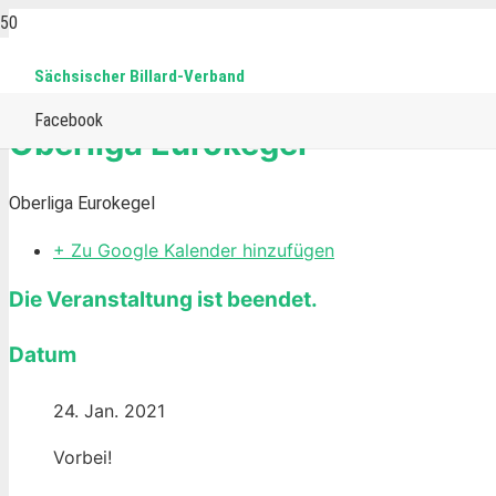
Sächsischer Billard-Verband
Home
Events
Eurokegel
Kegel
Oberliga Eurokegel
Facebook
Oberliga Eurokegel
Oberliga Eurokegel
+ Zu Google Kalender hinzufügen
Die Veranstaltung ist beendet.
Datum
24. Jan. 2021
Vorbei!