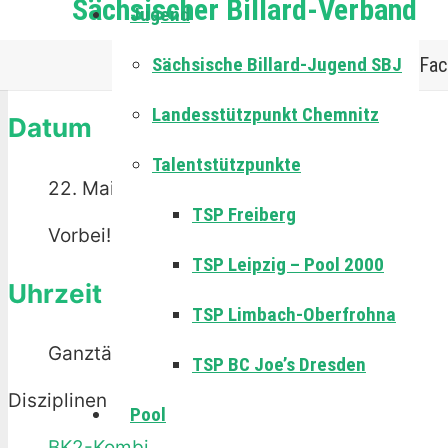
Sächsischer Billard-Verband
+ Zu Google Kalender hinzufügen
Jugend
Die Veranstaltung ist beendet.
Sächsische Billard-Jugend SBJ
Fac
Landesstützpunkt Chemnitz
Datum
Talentstützpunkte
22. Mai 2022
TSP Freiberg
Vorbei!
TSP Leipzig – Pool 2000
Uhrzeit
TSP Limbach-Oberfrohna
Ganztägig
TSP BC Joe’s Dresden
Disziplinen
Pool
BK2-Kombi