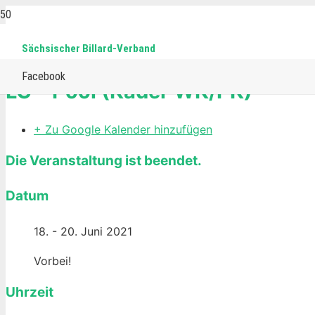
Sächsischer Billard-Verband
Home
Events
Pool
LG – Pool (Kader WK/PK)
Facebook
LG – Pool (Kader WK/PK)
+ Zu Google Kalender hinzufügen
Die Veranstaltung ist beendet.
Datum
18. - 20. Juni 2021
Vorbei!
Uhrzeit