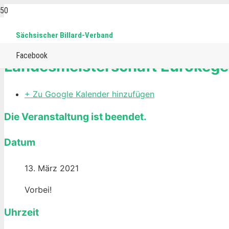
Sächsischer Billard-Verband
Home
Events
Eurokegel
Kegel
Landesmeisterschaft Eurok
Facebook
Landesmeisterschaft Eurokege
+ Zu Google Kalender hinzufügen
Die Veranstaltung ist beendet.
Datum
13. März 2021
Vorbei!
Uhrzeit