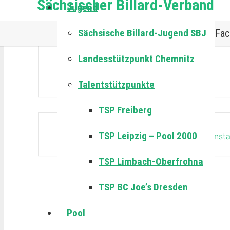
Sächsischer Billard-Verband
Jugend
Sächsische Billard-Jugend SBJ
Fac
Landesstützpunkt Chemnitz
Talentstützpunkte
TSP Freiberg
TSP Leipzig – Pool 2000
Die Veransta
TSP Limbach-Oberfrohna
TSP BC Joe’s Dresden
Pool