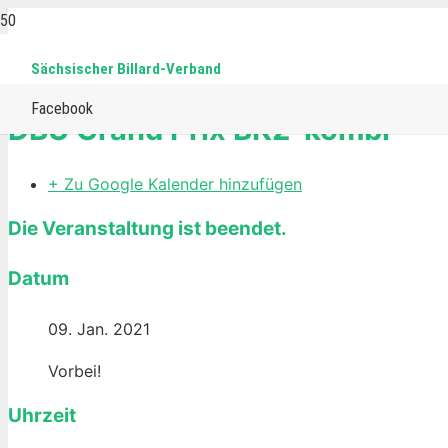
Sächsischer Billard-Verband
Home
Events
BK2-Kombi
Kegel
DBU Grand Prix BK2-kom
Facebook
DBU Grand Prix BK2-kombi
+ Zu Google Kalender hinzufügen
Die Veranstaltung ist beendet.
Datum
09. Jan. 2021
Vorbei!
Uhrzeit