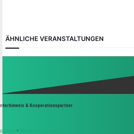
ÄHNLICHE VERANSTALTUNGEN
rderhinweis & Kooperationspartner
pressum
•
Datenschutzerklärung