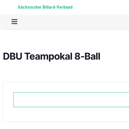
Sächsischer Billard-Verband
Home
Events
8-Ball
Pool
DBU Teampokal 8-Ball
DBU Teampokal 8-Ball