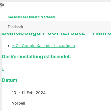
Sächsischer Billard-Verband
Home
Events
Pool
Bundesliga Pool (Ersatz – Hinrun
Facebook
Bundesliga Pool (Ersatz – Hinr
+ Zu Google Kalender hinzufügen
Die Veranstaltung ist beendet.
Datum
10. - 11. Feb. 2024
Vorbei!